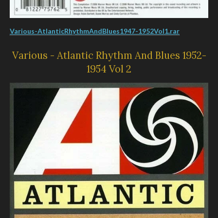
Various-AtlanticRhythmAndBlues1947-1952Vol1.rar
Various - Atlantic Rhythm And Blues 1952-
1954 Vol 2