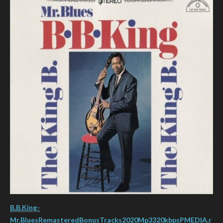
B.B.King-
Mr.BluesRemasteredBonusTracks2020Mp3320kbpsPMEDIA.r