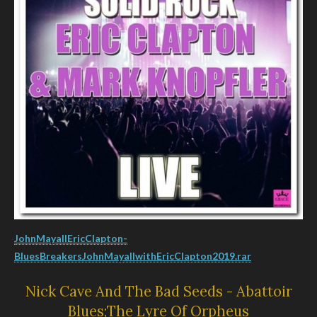
JohnMayallEricClapton-
BluesBreakersJohnMayallwithEricClapton2019.rar
Nick Cave And The Bad Seeds - Abattoir
Blues;The Lyre Of Orpheus