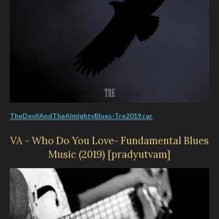
TheDevilAndTheAlmightyBlues-Tre2019.rar
VA - Who Do You Love- Fundamental Blues
Music (2019) [pradyutvam]