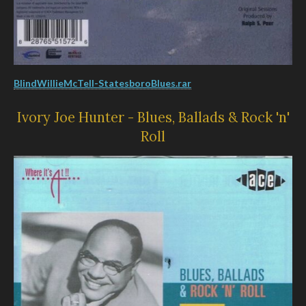
BlindWillieMcTell-StatesboroBlues.rar
Ivory Joe Hunter - Blues, Ballads & Rock 'n'
Roll