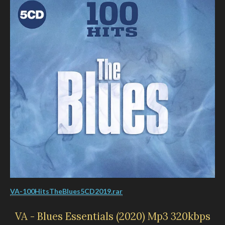
VA-100HitsTheBlues5CD2019.rar
VA - Blues Essentials (2020) Mp3 320kbps