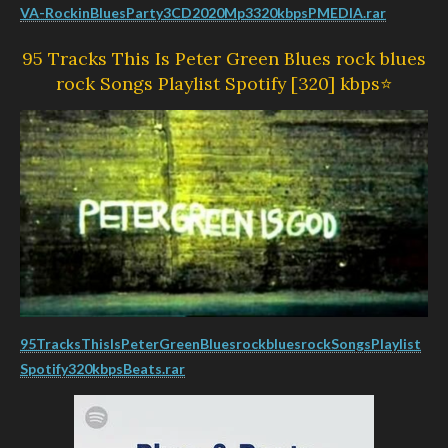
VA-RockinBluesParty3CD2020Mp3320kbpsPMEDIA.rar
95 Tracks This Is Peter Green Blues rock blues
rock Songs Playlist Spotify [320] kbps⭐
95TracksThisIsPeterGreenBluesrockbluesrockSongsPlaylist
Spotify320kbpsBeats.rar