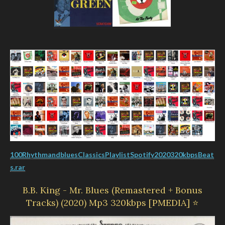
100RhythmandbluesClassicsPlaylistSpotify2020320kbpsBeat
s.rar
B.B. King - Mr. Blues (Remastered + Bonus
Tracks) (2020) Mp3 320kbps [PMEDIA] ⭐️