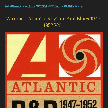
VA-BluesEssentials2020Mp3320kbpsPMEDIA.rar
Various - Atlantic Rhythm And Blues 1947-
1952 Vol 1